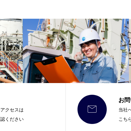
お問

のアクセスは
当社
確認ください
こち